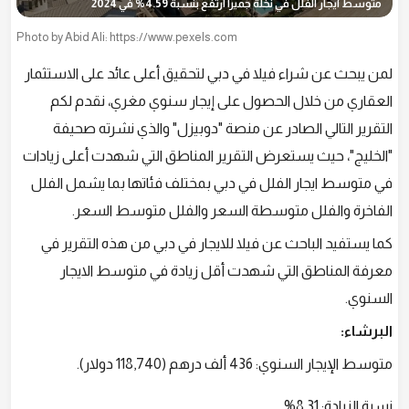
متوسط ايجار الفلل في نخلة جميرا ارتفع بنسبة 4.59% في 2024
Photo by Abid Ali: https://www.pexels.com
لمن يبحث عن شراء فيلا في دبي لتحقيق أعلى عائد على الاستثمار
العقاري من خلال الحصول على إيجار سنوي مغري، نقدم لكم
التقرير التالي الصادر عن منصة "دوبيزل" والذي نشرته صحيفة
"الخليج"، حيث يستعرض التقرير المناطق التي شهدت أعلى زيادات
في متوسط ايجار الفلل في دبي بمختلف فئاتها بما يشمل الفلل
الفاخرة والفلل متوسطة السعر والفلل متوسط السعر.
كما يستفيد الباحث عن فيلا للايجار في دبي من هذه التقرير في
معرفة المناطق التي شهدت أقل زيادة في متوسط الايجار
السنوي.
البرشاء:
متوسط الإيجار السنوي: 436 ألف درهم (118,740 دولار).
نسبة الزيادة: 8.31%.