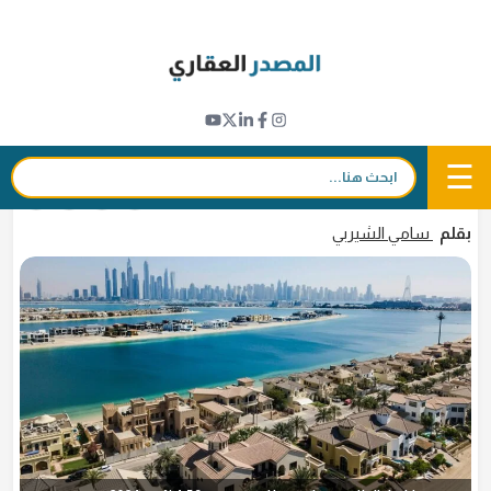
Ski
t
مؤشرات عقارية
conten
دليل المناطق التي سجلت أعلى زيادات بإيجار
الفلل في دبي خلال 2024
☰
بحث:
8 يناير 2025 - 17:35
in
𝕏
f
بقلم
سامي الشيربي