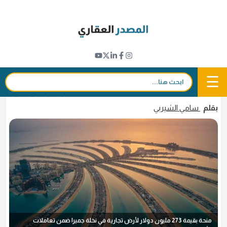
Ski
t
مؤشرات عقارية
conten
تسجيل منحة لقطعة أرض بقيمة 273 مليون
دولار في نخلة جميرا بدبي
☰
بحث:
1 أبريل 2026 - 12:41
in
𝕏
f
بقلم
سامي الشيربي
منحة بقيمة 273 مليون دولار لأرض تجارية في نخلة جميرا ضمن تعاملات