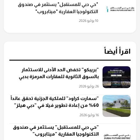
"حي دبي للمستقبل" يستثمر في صندوق
التكنولوجيا العقارية "ميتابروب"
10 يوليو 2026
اقرأ أيضاً
"بريبكو" تخفض الحد الأدنى للاستثمار
بالسوق الثانوية للعقارات المرمزة بدبي
26 يوليو 2026
"سمارت كراود" للملكية الجزئية تحقق عائداً
60% من إعادة تطوير فيلا في "دبي هيلز"
16 يوليو 2026
"حي دبي للمستقبل" يستثمر في صندوق
التكنولوجيا العقارية "ميتابروب"