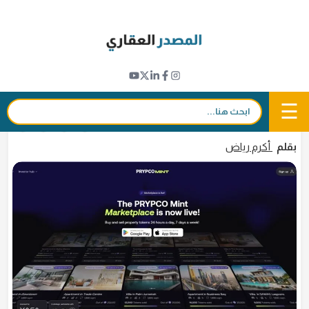
Ski
t
التكنولوجيا العقارية (بروبتك)
conten
عودة تداول العقارات المرمزة عبر "بريبكو منت"
في دبي
☰
بحث:
2 يونيو 2026 - 11:11
in
𝕏
f
بقلم
أكرم رياض