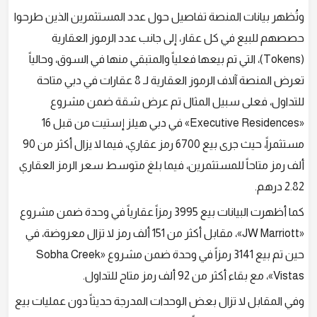
وتُظهر بيانات المنصة تفاصيل حول عدد المستثمرين الذين طرحوا
حصصهم للبيع في كل عقار، إلى جانب عدد الرموز العقارية
(Tokens)، التي تم بيعها فعلياً والمتبقي منها في السوق، وحالياً
تعرض المنصة آلاف الرموز العقارية لـ 8 عقارات في دبي متاحة
للتداول، فعلى سبيل المثال تم عرض شقة ضمن مشروع
«Executive Residences» في دبي هيلز إستيت من قبل 16
مستثمراً، حيث جرى بيع 6700 رمز عقاري، فيما لا يزال أكثر من 90
ألف رمز متاحاً للمستثمرين، فيما بلغ متوسط سعر الرمز العقاري
2.82 درهم.
كما أظهرت البيانات بيع 3995 رمزاً عقارياً في وحدة ضمن مشروع
«JW Marriott»، مقابل أكثر من 151 ألف رمز لا تزال معروضة، في
حين تم بيع 3141 رمزاً في وحدة ضمن مشروع «Sobha Creek
Vistas»، مع بقاء أكثر من 92 ألف رمز متاح للتداول.
وفي المقابل لا تزال بعض الوحدات المدرجة حديثاً دون عمليات بيع