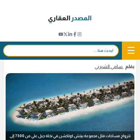
Ski
t
تطورات المشاريع
conten
"نخيل" تتعاون مع 6 شركات معمارية لتصميم
فلل مشروع نخلة جبل علي
☰
بحث:
14 يناير 2025 - 19:31
in
𝕏
f
بقلم
سامي الشيربي
تترواح مساحات فلل مجموعة بيتش كولكشن في نخلة جبل علي من 7300 إلى