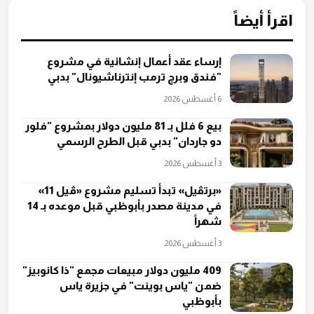
اقرأ أيضاً
إرساء عقد أعمال إنشائية في مشروع
"فندق وبرج ترمب إنترناشيونال" بدبي
6 أغسطس 2026
بيع 6 فلل بـ 81 مليون دولار بمشروع "فلور
دو جاردان" بدبي قبل الطرح الرسمي
3 أغسطس 2026
«برتڤيل» تبدأ تسليم مشروع «ڤيل 11»
في مدينة مصدر بأبوظبي قبل موعده بـ 14
شهراً
3 أغسطس 2026
409 مليون دولار مبيعات مجمع "ذا كانوبيز"
ضمن "ياس بوينت" في جزيرة ياس
بأبوظبي