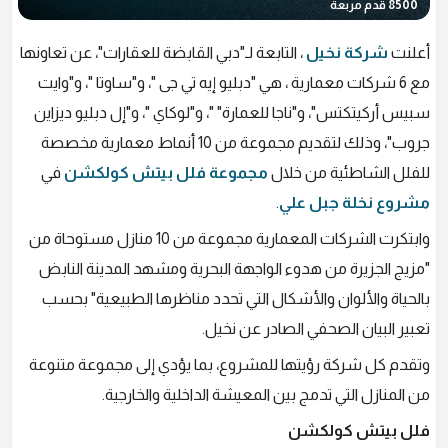
8500 قدم مربعة
أعلنت
شركة نخيل
، التابعة لـ"دبي القابضة للعقارات"، عن تعاونها
مع 6 شركات معمارية ، هي "دبليو إيه تي جى "، و"ساوتا "، و"وايت
سبيس أركيتكتس"، و"ناجا للعمارة" "، و"لوكاي "، و"إل دبليو ديزاين
جروب"، وذلك لتقديم مجموعة من 10 أنماط معمارية مخصصة
للفلل الشاطئية من خلال
مجموعة فلل بيتش كولكشن
في
مشروع نخلة جبل علي
.
وابتكرت الشركات المعمارية مجموعة من 10 منازل مستوحاة من
"مزيج الجزيرة من هدوء الواجهة البحرية ومشهد المدينة النابض
بالحياة والألوان والأشكال التي تحدد مناظرها الطبيعية" بحسب
تعبير البيان الصحفي الصادر عن نخيل.
وتقدم كل شركة رؤيتها للمشروع، بما يؤدي إلى مجموعة متنوعة
من المنازل التي تدمج بين المعيشة الداخلية والخارجية.
فلل بيتش كولكشن