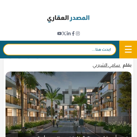
Ski
t
تطورات المشاريع
conten
"ريبورتاج العقارية" تطور 7 مشاريع بـ 2900 وحدة
سكنية في مدينة مصدر بأبوظبي
☰
بحث:
5 فبراير 2025 - 18:07
in
𝕏
f
بقلم
سامي الشيربي