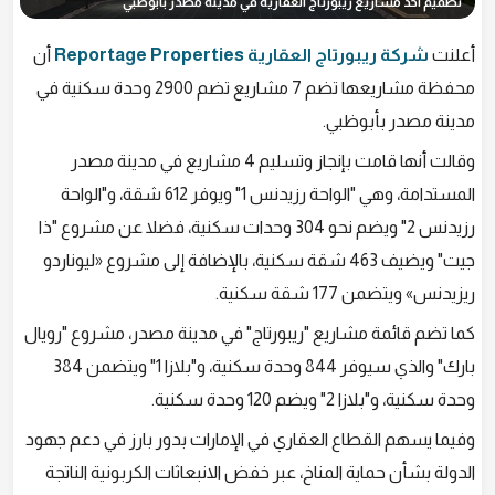
تصميم أحد مشاريع ريبورتاج العقارية في مدينة مصدر بأبوظبي
أعلنت
شركة ريبورتاج العقارية Reportage Properties
أن
محفظة مشاريعها تضم 7 مشاريع تضم 2900 وحدة سكنية في
مدينة مصدر بأبوظبي.
وقالت أنها قامت بإنجاز وتسليم 4 مشاريع في مدينة مصدر
المستدامة، وهي "الواحة رزيدنس 1" ويوفر 612 شقة، و"الواحة
رزيدنس 2" ويضم نحو 304 وحدات سكنية، فضلا عن مشروع "ذا
جيت" ويضيف 463 شقة سكنية، بالإضافة إلى مشروع «ليوناردو
ريزيدنس» ويتضمن 177 شقة سكنية.
كما تضم قائمة مشاريع "ريبورتاج" في مدينة مصدر، مشروع "رويال
بارك" والذي سيوفر 844 وحدة سكنية، و"بلازا 1" ويتضمن 384
وحدة سكنية، و"بلازا 2" ويضم 120 وحدة سكنية.
وفيما يسهم القطاع العقاري في الإمارات بدور بارز في دعم جهود
الدولة بشأن حماية المناخ، عبر خفض الانبعاثات الكربونية الناتجة