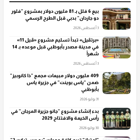
بيع 6 فلل بـ 81 مليون دولار بمشروع "فلور
دو جاردان" بدبي قبل الطرح الرسمي
3 أغسطس 2026
«برتڤيل» تبدأ تسليم مشروع «ڤيل 11»
في مدينة مصدر بأبوظبي قبل موعده بـ 14
شهراً
3 أغسطس 2026
409 مليون دولار مبيعات مجمع "ذا كانوبيز"
ضمن "ياس بوينت" في جزيرة ياس
بأبوظبي
31 يوليو 2026
بدء إنشاء مشروع "جانو جزيرة المرجان" في
رأس الخيمة والافتتاح 2029
30 يوليو 2026
"امتياز" تبيع كافة وحدات "رو ديستركت 2"