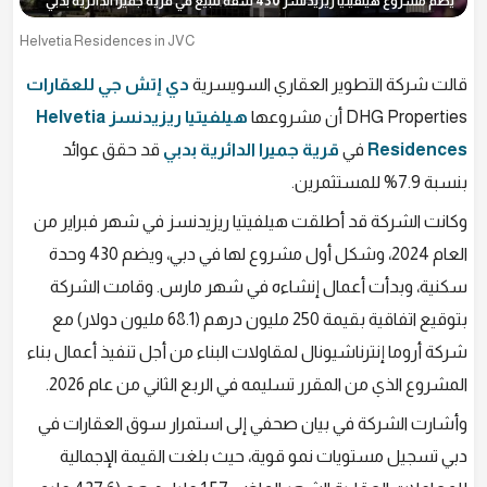
يضم مشروع هيلفيتيا ريزيدنسز 430 شقة للبيع في قرية جميرا الدائرية بدبي
Helvetia Residences in JVC
قالت شركة التطوير العقاري السويسرية
دي إتش جي للعقارات
DHG Properties أن مشروعها
هيلفيتيا ريزيدنسز Helvetia
Residences
في
قرية جميرا الدائرية بدبي
قد حقق عوائد
بنسبة 7.9% للمستثمرين.
وكانت الشركة قد أطلقت هيلفيتيا ريزيدنسز في شهر فبراير من
العام 2024، وشكل أول مشروع لها في دبي، ويضم 430 وحدة
سكنية، وبدأت أعمال إنشاءه في شهر مارس. وقامت الشركة
بتوقيع اتفاقية بقيمة 250 مليون درهم (68.1 مليون دولار) مع
شركة أروما إنترناشيونال لمقاولات البناء من أجل تنفيذ أعمال بناء
المشروع الذي من المقرر تسليمه في الربع الثاني من عام 2026.
وأشارت الشركة في بيان صحفي إلى استمرار سوق العقارات في
دبي تسجيل مستويات نمو قوية، حيث بلغت القيمة الإجمالية