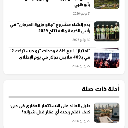
بأبوظبي
31 يوليو 2026
بدء إنشاء مشروع "جانو جزيرة المرجان" في
رأس الخيمة والافتتاح 2029
30 يوليو 2026
"امتياز" تبيع كافة وحدات "رو ديستركت 2"
في بـ409 ملايين دولار في يوم الإطلاق
27 يوليو 2026
أدلة ذات صلة
دليل العائد على الاستثمار العقاري في دبي:
كيف تقيّم ربحية أي عقار قبل شرائه؟
22 يوليو 2026