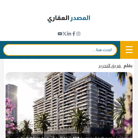
Ski
t
تطورات المشاريع
conten
"دي إتش جي": 7.9% عائد الاستثمار في مشروع
هيلفيتيا ريزيدنسز بقرية جميرا الدائرية في دبي
☰
بحث:
28 نوفمبر 2024 - 16:23
in
𝕏
f
بقلم
فريق التحرير