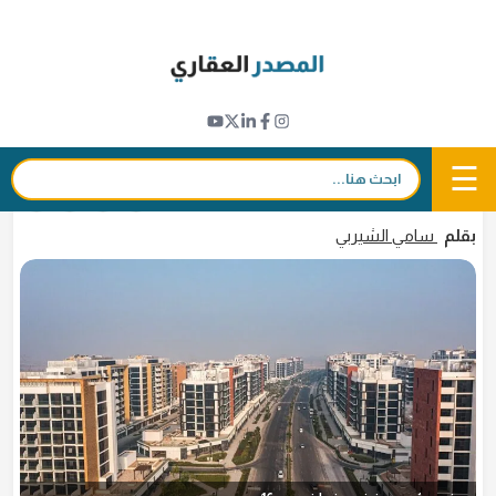
Ski
t
تطورات المشاريع
conten
تقدم سريع في أعمال بناء مشروع "عزيزي ريفيرا"
بدبي
☰
بحث:
12 سبتمبر 2023 - 13:01
in
𝕏
f
بقلم
سامي الشيربي