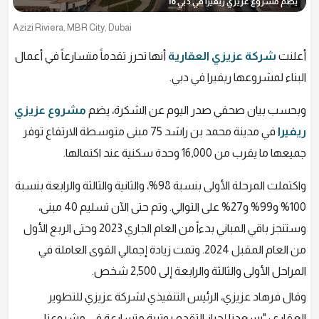
يضم مشروع عزيزي ريفيرا في دبي 16
Azizi Riviera, MBR City, Dubai
أعلنت
شركة عزيزي العقارية
أنها تحرز تقدماً متسارعاً في أعمال
البناء لمشروعها ريفيرا في دبي.
وبحسب بيان صحفي صدر اليوم عن الشكرة، يضم
مشروع عزيزي
ريفيرا
في مدينة محمد بن راشد 75 مبنى متوسطة الارتفاع توفر
جميعها ما يقرب من 16,000 وحدة سكنية عند اكتمالها.
واكتملت المرحلة الأولى بنسبة 98%، والثانية والثالثة والرابعة بنسبة
100% و99% و27% على التوالي. وتم حتى الآن تسليم 40 مبنى،
وستنجز باقي المباني بدءاً من العام الجاري 2023 وحتى الربع الأول
من العام المقبل 2024. وتمت زيادة إجمالي القوى العاملة في
المراحل الأولى والثالثة والرابعة إلى 2,500 شخص.
وقال فرهاد عزيزي، الرئيس التنفيذي لشركة عزيزي للتطوير
العقاري: "يسعدنا إحراز التقدم بوتيرة متسارعة في مشروعنا