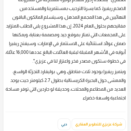
الضخم ريفيرا، كما يسرنا الترحيب بمستثمرينا والمستخدمين
النهائيين في هذا المجمع المذهل، وسيتسلم المالكون الباقون
مفاتيحهم بحلول العام 2024. إن هذا المشروع يلبي الطلب المتزايد
على المجمعات التي تمتاز بموقع جيد ومصممة بعناية، ويمكنها
ضمان عوائد استثنائية على الاستثمار في الإمارات. وسيفتح ريفيرا
أبوابه في الأشهر المقبلة لبقية العائلات البالغ عددها 16,000 عائلة،
في خطوة ستكون مصدر فخر واعتزاز لنا في عزيزي".
ويتميز ريفيرا بوجود ثلاث مناطق، وهي: بوليفارد التجزئة الواسع،
والممشى حول البحيرة الكريستالية بطول 2.7 كيلومتر حيث يوجد
العديد من المطاعم والمحلات، وحديقة لو جاردين التي توفر مساحة
اجتماعية واسعة خضراء.
شركة عزيزي للتطوير العقاري
دبي