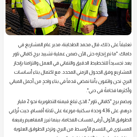
تعليقاً على ذلك، قال محمد الطحاينة، مدير عام المشاريع في
داماك: "ما تم إنجازه حتى الآن ضمن عملية تشييد برج كافالي تاور
يعد تجسيداً للتخطيط الدقيق والتفاني في العمل والتزامنا بإنجاز
المشاريع وفق الجدول الزمني المحدد. مع اكتمال بناء أساسات
البرج، نحن واثقون بأننا نمضي قدماً في بناء واحدٍ من أجمل المباني
وأكثرها فخامةً في دبي".
ويضم برج "كافالي تاور"، الذي تبلغ قيمته التطويرية نحو 2 مليار
درهم، على 436 وحدة سكنية موزعة على ثلاثة أقسام، حيث تُراعي
الطوابق الأولى أرقى لمسات الفخامة، بينما تبرز المفاهيم رفيعة
المستوى في القسم الأوسط من البرج، وتزخر الطوابق العلوية