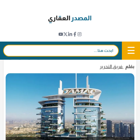
Ski
t
تطورات المشاريع
conten
بالفيديو والصور .. تسارع أعمال بناء مشروع برج
كافالي تاور من داماك
☰
بحث:
18 يوليو 2023 - 16:29
in
𝕏
f
بقلم
فريق التحرير