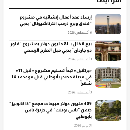
اقرأ أيضاً
إرساء عقد أعمال إنشائية في مشروع
"فندق وبرج ترمب إنترناشيونال" بدبي
6 أغسطس 2026
بيع 6 فلل بـ 81 مليون دولار بمشروع "فلور
دو جاردان" بدبي قبل الطرح الرسمي
3 أغسطس 2026
«برتڤيل» تبدأ تسليم مشروع «ڤيل 11»
في مدينة مصدر بأبوظبي قبل موعده بـ 14
شهراً
3 أغسطس 2026
409 مليون دولار مبيعات مجمع "ذا كانوبيز"
ضمن "ياس بوينت" في جزيرة ياس
بأبوظبي
31 يوليو 2026