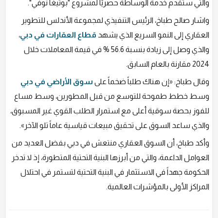
والتي ستقدم خدمة الوساطة حصريًا لمشروع "بوتيغا نوفي".
واشار صالح طباخ، الرئيس التنفيذي لمجموعة الأندلس للتطوير
العقاري إلى النمو السريع الذي يشهد
قطاع العقارات في دبي
،
والذي وصل إلى زيادة بنسبة 56.6 % في قيمة المعاملات خلال
2024 مقارنة بالعام السابق.
وقال طباخ: «إن هناك طلباً ضخماً على
سوق الأراضي في دبي
وسط خطط طموحة للتوسع من قبل المطورين، وسط مساع
للفوز بحصة سوقية أعلى مع استمرار الطلب القوي غير المسبوق،
والذي ساعد السوق على تحقيق مبيعات قياسية عاماً تلو الآخر».
وأكد طباخ، أن السوق العقاري منتعش في دبي بفضل العديد من
العوامل الداعمة، والتي من أبرزها البنية التحتية المتطورة، إذ لا تدخر
الحكومة جهداً في الاستثمار في البنية التحتية لتستمر في احتلال
المراكز الأولى بالمؤشرات العالمية.