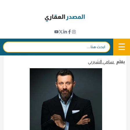
Ski
t
تطورات المشاريع
conten
"الأندلس" تستحوذ على أرض في منطقة مجان
دبي لإطلاق مشروع عقاري بقيمة 47 مليون دولار
☰
بحث:
27 يناير 2025 - 17:58
in
𝕏
f
بقلم
سامي الشيربي