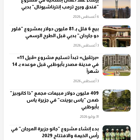
"فندق وبرج ترمب إنترناشيونال" بدبي
6 أغسطس 2026
بيع 6 فلل بـ 81 مليون دولار بمشروع "فلور
دو جاردان" بدبي قبل الطرح الرسمي
3 أغسطس 2026
«برتڤيل» تبدأ تسليم مشروع «ڤيل 11»
في مدينة مصدر بأبوظبي قبل موعده بـ 14
شهراً
3 أغسطس 2026
409 مليون دولار مبيعات مجمع "ذا كانوبيز"
ضمن "ياس بوينت" في جزيرة ياس
بأبوظبي
31 يوليو 2026
بدء إنشاء مشروع "جانو جزيرة المرجان" في
رأس الخيمة والافتتاح 2029