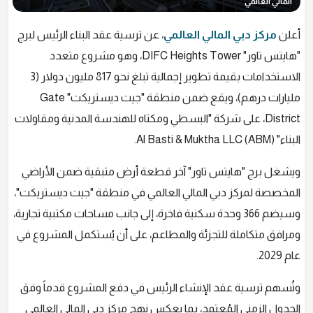
المالي العالمي
أعلن
مركز دبي المالي العالمي
، عن ترسية عقد البناء الرئيس لبرج
"هايتس تاور" DIFC Heights Tower، وهو مشروع متعدد
الاستخدامات بقيمة تطوير إجمالية تبلغ نحو 817 مليون دولار (3
مليارات درهم)، ويقع ضمن منطقة "جيت ديستريكت" Gate
District، على شركة "البسطي ومكتاه للهندسة المدنية ومقاولات
البناء" Al Basti & Muktha LLC (ABM).
ويشغل برج "هايتس تاور" آخر قطعة أرض متبقية ضمن الأراضي
المخصصة لمركز دبي المالي العالمي في منطقة "جيت ديستريكت"،
وسيضم 366 وحدة سكنية فاخرة، إلى جانب مساحات مكتبية تجارية،
ومرافق متكاملة للتجزئة والمطاعم، على أن يُستكمل المشروع في
عام 2029.
وتُسهم ترسية عقد الإنشاء الرئيس في دفع المشروع قدماً وفق
الجدول الزمني المُعتمد، بما يعكس نهج مركز دبي المالي العالمي