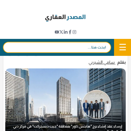
Ski
t
تطورات المشاريع
conten
إرساء عقد إنشاء برج "هايتس تاور" بمنطقة
"جيت ديستركت" في "مركز دبي المالي"
☰
بحث:
3 يوليو 2026 - 11:19
in
𝕏
f
بقلم
سامي الشيربي
إرساء عقد إنشاء برج "هايتس تاور" بمنطقة "جيت ديستركت" في مركز دبي