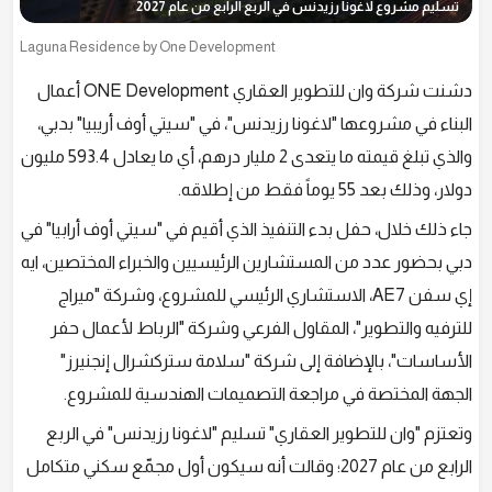
تسليم مشروع لاغونا رزيدنس في الربع الرابع من عام 2027
Laguna Residence by One Development
دشنت شركة وان للتطوير العقاري ONE Development أعمال
البناء في مشروعها "لاغونا رزيدنس"، في "سيتي أوف أريبيا" بدبي،
والذي تبلغ قيمته ما يتعدى 2 مليار درهم، أي ما يعادل 593.4 مليون
دولار، وذلك بعد 55 يوماً فقط من إطلاقه.
جاء ذلك خلال، حفل بدء التنفيذ الذي أقيم في "سيتي أوف أرابيا" في
دبي بحضور عدد من المستشارين الرئيسيين والخبراء المختصين، ايه
إي سفن AE7، الاستشاري الرئيسي للمشروع، وشركة "ميراج
للترفيه والتطوير"، المقاول الفرعي وشركة "الرباط لأعمال حفر
الأساسات"، بالإضافة إلى شركة "سلامة ستركشرال إنجنيرز"
الجهة المختصة في مراجعة التصميمات الهندسية للمشروع.
وتعتزم "وان للتطوير العقاري" تسليم "لاغونا رزيدنس" في الربع
الرابع من عام 2027؛ وقالت أنه سيكون أول مجمّع سكني متكامل