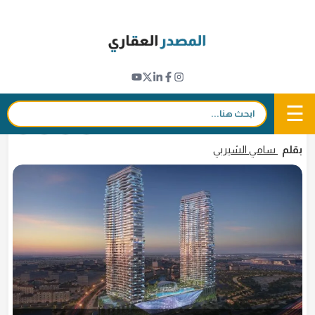
Ski
t
مشاريع جديدة
conten
إنطلاق أعمال بناء مشروع أبراج "لاغونا رزيدنس"
في منطقة "سيتي أوف أريبيا" بدبي
☰
بحث:
19 ديسمبر 2024 - 17:25
in
𝕏
f
بقلم
سامي الشيربي