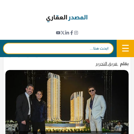
Ski
t
مشاريع جديدة
conten
إطلاق أول مشروع سكني يحمل علامة
"راديسون بلو" الفندقية في رأس الخيمة
☰
بحث:
18 فبراير 2026 - 15:25
in
𝕏
f
بقلم
فريق التحرير