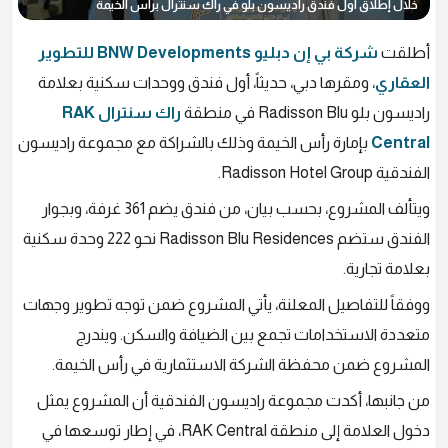
خلال إطلاق أول فندق راديسون بلو في راك سنترال براس الخيمة
أطلقت
شركة بي إن دبليو BNW Developments للتطوير
العقاري
، ومقرها دبي، حديثاً، أول فندق ووحدات سكنية بعلامة
راديسون بلو Radisson Blu في منطقة
راك سنترال RAK
Central
بإمارة رأس الخيمة وذلك بالشراكة مع مجموعة راديسون
الفندقية Radisson Hotel Group.
ويتألف المشروع، بحسب بيان، من فندق يضم 361 غرفة، وبجوار
الفندق ستضم Radisson Blu Residences نحو 222 وحدة سكنية
بعلامة تجارية.
ووفقاً للتفاصيل المعلنة، يأتي المشروع ضمن توجه تطوير وجهات
متعددة الاستخدامات تجمع بين الضيافة والسكن. ويندرج
المشروع ضمن محفظة الشركة الاستثمارية في رأس الخيمة.
من جانبها، أكدت مجموعة راديسون الفندقية أن المشروع يمثل
دخول العلامة إلى منطقة RAK Central، في إطار توسعها في