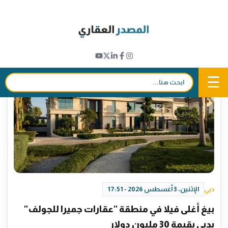
Ski
t
دبي
conten
☰
بحث:
دبي
الإثنين، 3 أغسطس 2026 - 17:51
بيغ أغلى فيلا في منطقة "عقارات جميرا للجولف"
بدبي بقيمة 30 مليون دولار