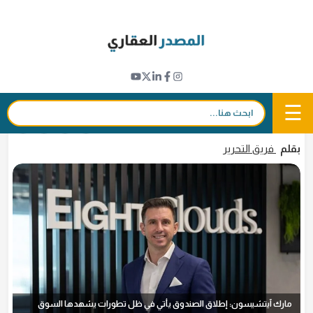
Ski
t
نبض القطاع
conten
صندوق استثماري يعتزم الاستحواذ على أصول
عقارية في الإمارات بقيمة 600 مليون دولار
☰
بحث:
18 فبراير 2026 - 11:47
in
𝕏
f
بقلم
فريق التحرير
مارك آيتشيسون: إطلاق الصندوق يأتي في ظل تطورات يشهدها السوق