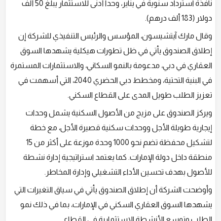
نافذة استرداد سنوية في يناير، وحداً أدنى للاستثمار يبلغ 50 ألف
دولار (183 ألف درهم).
وقال مارك آيتشيسون، المؤسس والرئيس التنفيذي للشركة إن
إطلاق الصندوق يأتي في ظل تطورات هيكلية يشهدها السوق
العقاري في دبي، مدعومة بالنمو السكاني، والاستثمارات المستمرة
في البنية التحتية، ومخطط دبي الحضري 2040، التي أسهمت في
تعزيز الطلب طويل المدى على القطاع السكني.
ويركز الصندوق على مزيج من الأصول السكنية يشمل وحدات
إيجارية طويلة الأجل ووحدات سكنية قصيرة الأجل، مع خطة
لتشكيل محفظة تضم نحو 1000 وحدة موزعة على أكثر من 15
منطقة داخل دولة الإمارات. كما يعتمد استراتيجية إدارة نشطة
للأصول بهدف تحسين الأداء التشغيلي وإدارة المخاطر.
وأوضحت الشركة أن إطلاق الصندوق يأتي في سياق التغيرات التي
يشهدها السوق العقاري السكني في الإمارات، بما في ذلك نمو
الطلب وتوسع الأنشطة الاستثمارية في القطاع.