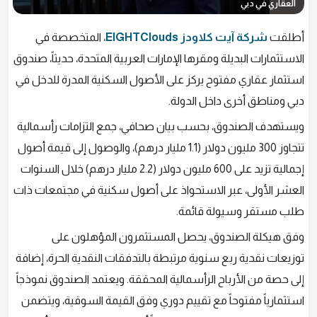
العقاري في دبي
أطلقت
شركة آيت كلاودز EIGHTClouds
، المتخصصة في
الاستثمارات البديلة ومقرها الإمارات العربية المتحدة، حديثاً، صندوق
استثمار عقاري مفتوح يركز على الأصول السكنية المدرة للدخل في
دبي ومناطق أخرى داخل الدولة.
ويستهدف الصندوق، بحسب بيان صحافي، جمع التزامات رأسمالية
تتجاوز 300 مليون دولار (1.1 مليار درهم)، والوصول إلى قيمة أصول
إجمالية تزيد على 600 مليون دولار (2.2 مليار درهم) خلال السنوات
العشر الأولى، عبر الاستحواذ على أصول سكنية في مجتمعات ذات
طلب مستقر وسيولة قائمة.
وفق هيكلة الصندوق، يحصل المستثمرون المؤهلون على
توزيعات نقدية ربع سنوية مرتبطة بالتدفقات النقدية الحرة، إضافة
إلى حصة من الأرباح الرأسمالية المحققة. ويعتمد الصندوق نموذجاً
استثمارياً مفتوحاً مع تقييم دوري وفق القيمة السوقية، ويتضمن