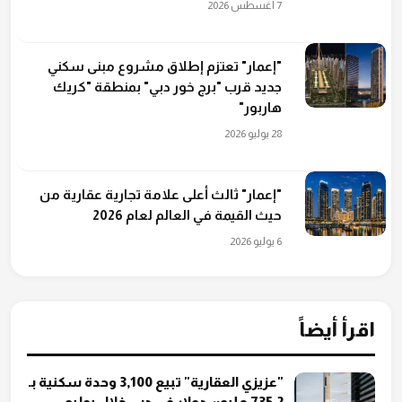
7 أغسطس 2026
"إعمار" تعتزم إطلاق مشروع مبنى سكني
جديد قرب "برج خور دبي" بمنطقة "كريك
هاربور"
28 يوليو 2026
"إعمار" ثالث أعلى علامة تجارية عقارية من
حيث القيمة في العالم لعام 2026
6 يوليو 2026
اقرأ أيضاً
"عزيزي العقارية" تبيع 3,100 وحدة سكنية بـ
735.2 مليون دولار في دبي خلال يوليو