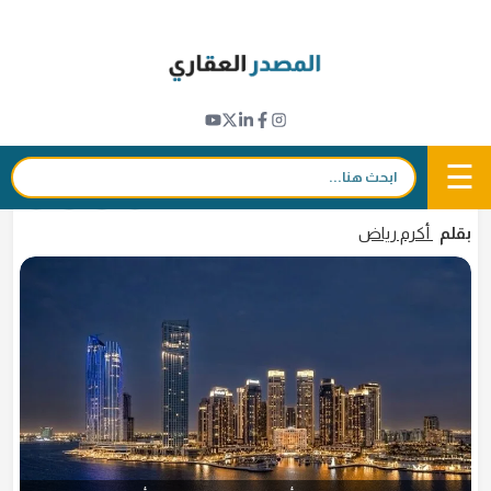
Ski
t
نبض القطاع
conten
"دبي القابضة" ترفع حصتها في "إعمار العقارية"
إلى 29.73%
☰
بحث:
12 مايو 2026 - 00:05
in
𝕏
f
بقلم
أكرم رياض